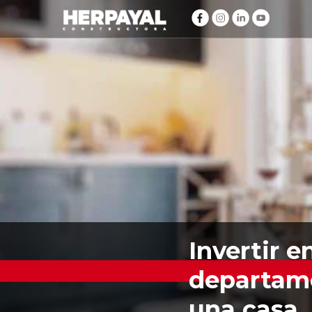
Invertir e
departam
una casa,