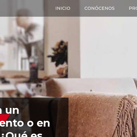
INICIO
CONÓCENOS
PR
n un
ento o en
 ¿Qué es